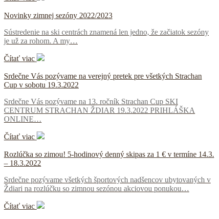
Novinky zimnej sezóny 2022/2023
Sústredenie na ski centrách znamená len jedno, že začiatok sezóny
je už za rohom. A my…
Čítať viac
Srdečne Vás pozývame na verejný pretek pre všetkých Strachan
Cup v sobotu 19.3.2022
Srdečne Vás pozývame na 13. ročník Strachan Cup SKI
CENTRUM STRACHAN ŽDIAR 19.3.2022 PRIHLÁŠKA
ONLINE…
Čítať viac
Rozlúčka so zimou! 5-hodinový denný skipas za 1 € v termíne 14.3.
– 18.3.2022
Srdečne pozývame všetkých športových nadšencov ubytovaných v
Ždiari na rozlúčku so zimnou sezónou akciovou ponukou…
Čítať viac