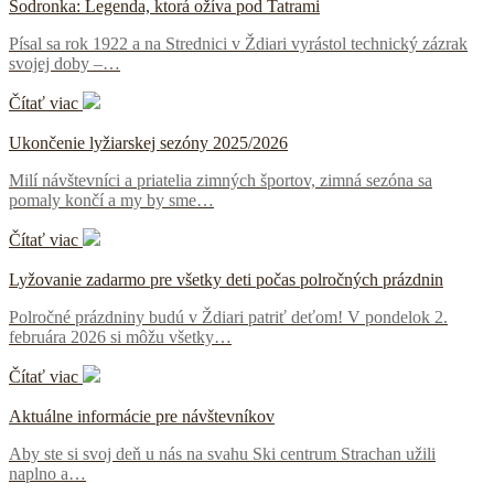
Šodronka: Legenda, ktorá ožíva pod Tatrami
Písal sa rok 1922 a na Strednici v Ždiari vyrástol technický zázrak
svojej doby –…
Čítať viac
Ukončenie lyžiarskej sezóny 2025/2026
Milí návštevníci a priatelia zimných športov, zimná sezóna sa
pomaly končí a my by sme…
Čítať viac
Lyžovanie zadarmo pre všetky deti počas polročných prázdnin
Polročné prázdniny budú v Ždiari patriť deťom! V pondelok 2.
februára 2026 si môžu všetky…
Čítať viac
Aktuálne informácie pre návštevníkov
Aby ste si svoj deň u nás na svahu Ski centrum Strachan užili
naplno a…