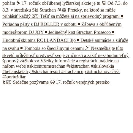
🙌🏻 Srdečne pozývame 🤩 17. ročník verejných preteko