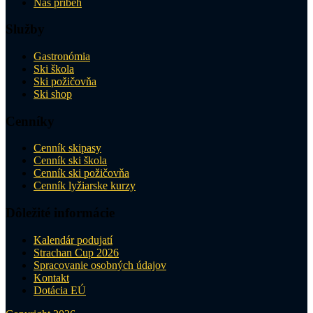
Náš príbeh
Služby
Gastronómia
Ski škola
Ski požičovňa
Ski shop
Cenníky
Cenník skipasy
Cenník ski škola
Cenník ski požičovňa
Cenník lyžiarske kurzy
Dôležité informácie
Kalendár podujatí
Strachan Cup 2026
Spracovanie osobných údajov
Kontakt
Dotácia EÚ