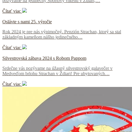
pozývame na jedinečný Športový víkend v Ždiari,…
Čítať viac
Oslávte s nami 25. výročie
Rok 2024 je pre nás výnimočný. Penzión Strachan, ktorý sa stal
základným kameňom nášho jedinečného…
Čítať viac
Silvestrovská zábava 2024 s Robom Pappom
Srdečne vás pozývame na úžasný silvestrovský galavečer v
Medveďom brlohu Strachan v Ždiari! Pre ubytovaných…
Čítať viac