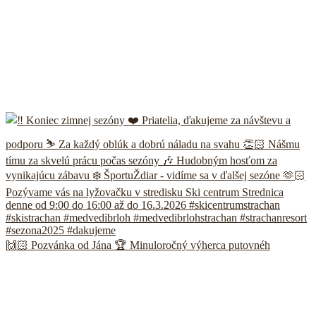
🙌🏻 Pozvánka od Jána 🏆 Minuloročný výherca putovnéh