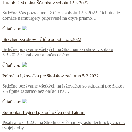
Hudobná skupina Ščamba v sobotu 12.3.2022
Srdečne Vás pozývame už túto v sobotu 12.3.2022. Ochutnajte
domáce hamburgery pripravené na ofyre priamo…
Čítať viac
Strachan ski show už túto sobotu 5.3.2022
Srdečne pozývame všetkých na Strachan ski show v sobotu
5.3.2022. O zábavu sa počas celého…
Čítať viac
Polročná lyžovačka pre školákov zadarmo 5.2.2022
Srdečne pozývame všetkých na lyžovačku so skipasmi pre žiakov
ZŠ úplne zadarmo bez ohľadu na…
Čítať viac
Šodronka: Legenda, ktorá ožíva pod Tatrami
Písal sa rok 1922 a na Strednici v Ždiari vyrástol technický zázrak
svojej doby –…