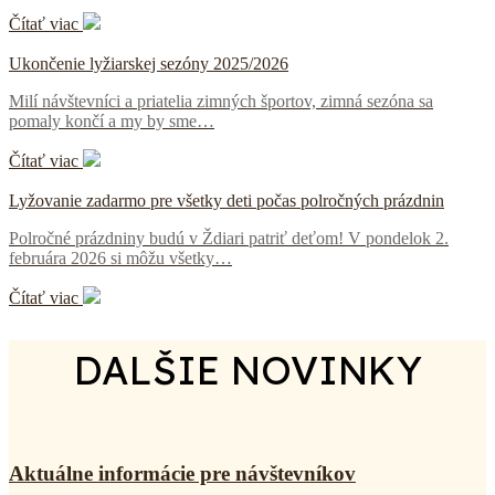
Čítať viac
Ukončenie lyžiarskej sezóny 2025/2026
Milí návštevníci a priatelia zimných športov, zimná sezóna sa
pomaly končí a my by sme…
Čítať viac
Lyžovanie zadarmo pre všetky deti počas polročných prázdnin
Polročné prázdniny budú v Ždiari patriť deťom! V pondelok 2.
februára 2026 si môžu všetky…
Čítať viac
DALŠIE NOVINKY
Aktuálne informácie pre návštevníkov