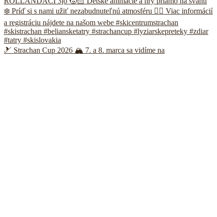
🎿 Strachan Cup 2026 🏔️ 7. a 8. marca sa vidíme na