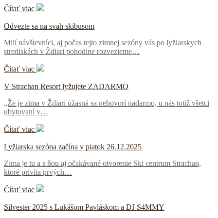
Čítať viac
Odvezte sa na svah skibusom
Milí návštevníci, aj počas tejto zimnej sezóny vás po lyžiarskych
strediskách v Ždiari pohodlne rozvezieme…
Čítať viac
V Strachan Resort lyžujete ZADARMO
„Že je zima v Ždiari úžasná sa nehovorí nadarmo, u nás totiž všetci
ubytovaní v…
Čítať viac
Lyžiarska sezóna začína v piatok 26.12.2025
Zima je tu a s ňou aj očakávané otvorenie Ski centrum Strachan,
ktoré privíta prvých…
Čítať viac
Silvester 2025 s Lukášom Pavláskom a DJ S4MMY