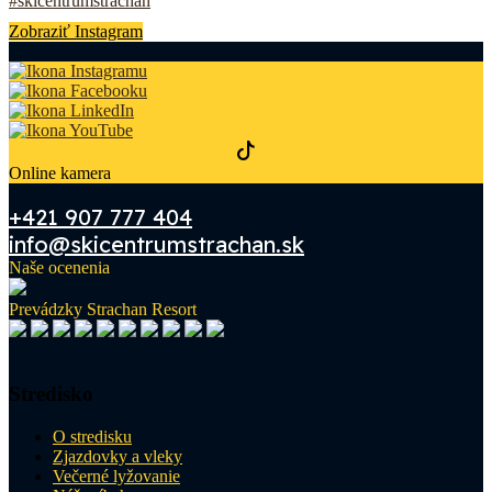
Zobraziť Instagram
Online kamera
+421 907 777 404
info@skicentrumstrachan.sk
Naše ocenenia
Prevádzky Strachan Resort
Stredisko
O stredisku
Zjazdovky a vleky
Večerné lyžovanie