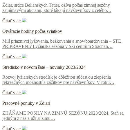
Ždiar, srdce Belianskych Tatier, ožíva počas zimnej sezóny
zaujímavými akciami, ktoré lákajú návštevníkov z celého…
Čítať viac
Otváracie hodiny počas sviatkov
Milí priaznivci lyžovania, bežkovania a snowboardovania – STE
PRIPRAVENÍ? Lyžiarska sezóna v Ski centrum Strachan…
Čítať viac
Stredisko v novom šate – novinky 2023/2024
Rozvoj lyžiarskych stredísk je dôležitou súčasťou zlepšenia
rekreačných možností a zážitkov pre návštevníkov. V roku…
Čítať viac
Pracovné ponuky v Ždiari
ZHÁŇAME POSILY NA ZIMNÚ SEZÓNU 2023/2024. Staň sa
jedným z nás a uži si zimu…
Čítať viac