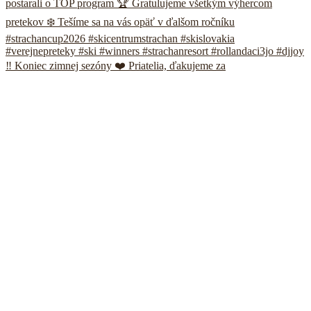
‼️ Koniec zimnej sezóny ❤️ Priatelia, ďakujeme za