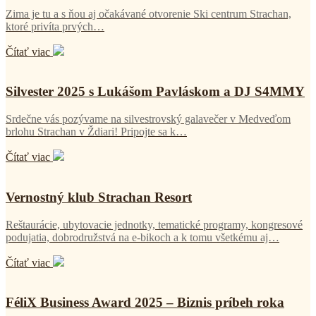
Zima je tu a s ňou aj očakávané otvorenie Ski centrum Strachan,
ktoré privíta prvých…
Čítať viac
Silvester 2025 s Lukášom Pavláskom a DJ S4MMY
Srdečne vás pozývame na silvestrovský galavečer v Medveďom
brlohu Strachan v Ždiari! Pripojte sa k…
Čítať viac
Vernostný klub Strachan Resort
Reštaurácie, ubytovacie jednotky, tematické programy, kongresové
podujatia, dobrodružstvá na e-bikoch a k tomu všetkému aj…
Čítať viac
FéliX Business Award 2025 – Biznis príbeh roka