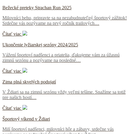
Bežecké preteky Strachan Run 2025
Milovníci behu, pripravte sa na nezabudnuteľný športový zážitok!
Srdečne vás pozývame na prvý ročník trailových…
Čítať viac
Ukončenie lyžiarskej sezóny 2024/2025
Vážení športoví nadšenci a priatelia, ďakujeme vám za úžasnú
zimnú sezónu a pozývame na posledné…
Čítať viac
Zima plná skvelých podujatí
V Ždiari sa na zimnú sezónu vždy veľmi tešíme. Snažíme sa totiž
pre našich hostí…
Čítať viac
Športový víkend v Ždiari
Milí športoví nadšenci, milovníci hôr a zábavy, srdečne vás