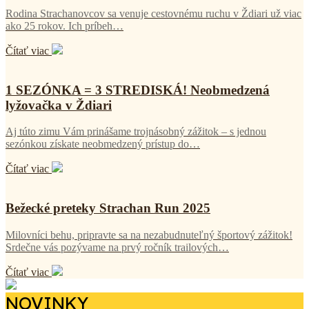
Rodina Strachanovcov sa venuje cestovnému ruchu v Ždiari už viac
ako 25 rokov. Ich príbeh…
Čítať viac
1 SEZÓNKA = 3 STREDISKÁ! Neobmedzená
lyžovačka v Ždiari
Aj túto zimu Vám prinášame trojnásobný zážitok – s jednou
sezónkou získate neobmedzený prístup do…
Čítať viac
Bežecké preteky Strachan Run 2025
Milovníci behu, pripravte sa na nezabudnuteľný športový zážitok!
Srdečne vás pozývame na prvý ročník trailových…
Čítať viac
NOVINKY