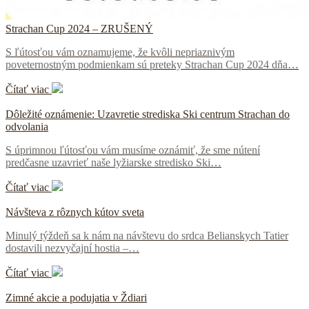
Strachan Cup 2024 – ZRUŠENÝ
S ľútosťou vám oznamujeme, že kvôli nepriaznivým
poveternostným podmienkam sú preteky Strachan Cup 2024 dňa…
Čítať viac
Dôležité oznámenie: Uzavretie strediska Ski centrum Strachan do
odvolania
S úprimnou ľútosťou vám musíme oznámiť, že sme nútení
predčasne uzavrieť naše lyžiarske stredisko Ski…
Čítať viac
Návšteva z rôznych kútov sveta
Minulý týždeň sa k nám na návštevu do srdca Belianskych Tatier
dostavili nezvyčajní hostia –…
Čítať viac
Zimné akcie a podujatia v Ždiari