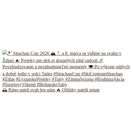
🌅 Ráno patril svah len nám 🔥 Oblúky patrili priate