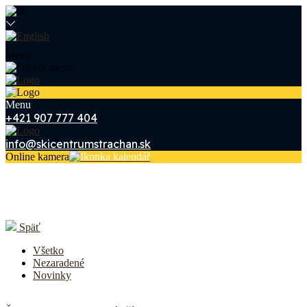
Menu
Menu
+421 907 777 404
info@skicentrumstrachan.sk
Online kamera
Aktuality
Späť
Všetko
Nezaradené
Novinky