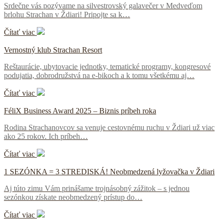
Srdečne vás pozývame na silvestrovský galavečer v Medveďom
brlohu Strachan v Ždiari! Pripojte sa k…
Čítať viac
Vernostný klub Strachan Resort
Reštaurácie, ubytovacie jednotky, tematické programy, kongresové
podujatia, dobrodružstvá na e-bikoch a k tomu všetkému aj…
Čítať viac
FéliX Business Award 2025 – Biznis príbeh roka
Rodina Strachanovcov sa venuje cestovnému ruchu v Ždiari už viac
ako 25 rokov. Ich príbeh…
Čítať viac
1 SEZÓNKA = 3 STREDISKÁ! Neobmedzená lyžovačka v Ždiari
Aj túto zimu Vám prinášame trojnásobný zážitok – s jednou
sezónkou získate neobmedzený prístup do…
Čítať viac