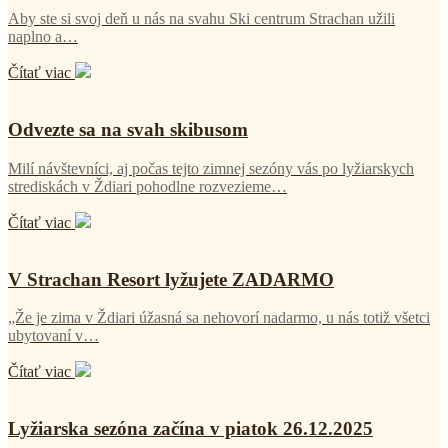
Aby ste si svoj deň u nás na svahu Ski centrum Strachan užili
naplno a…
Čítať viac
Odvezte sa na svah skibusom
Milí návštevníci, aj počas tejto zimnej sezóny vás po lyžiarskych
strediskách v Ždiari pohodlne rozvezieme…
Čítať viac
V Strachan Resort lyžujete ZADARMO
„Že je zima v Ždiari úžasná sa nehovorí nadarmo, u nás totiž všetci
ubytovaní v…
Čítať viac
Lyžiarska sezóna začína v piatok 26.12.2025