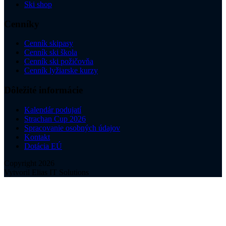
Ski shop
Cenníky
Cenník skipasy
Cenník ski škola
Cenník ski požičovňa
Cenník lyžiarske kurzy
Dôležité informácie
Kalendár podujatí
Strachan Cup 2026
Spracovanie osobných údajov
Kontakt
Dotácia EÚ
Copyright 2026
Vytvoril Elias IT Solutions