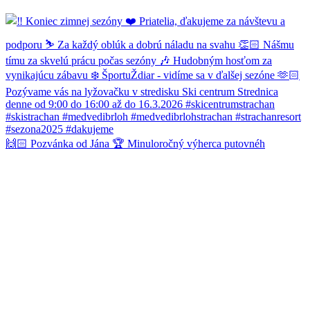
🙌🏻 Pozvánka od Jána 🏆 Minuloročný výherca putovnéh