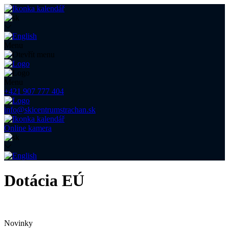
Menu
Menu
+421 907 777 404
info@skicentrumstrachan.sk
Online kamera
Dotácia EÚ
Novinky