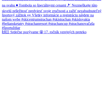
🙌🏻 Srdečne pozývame 🤩 17. ročník verejných preteko