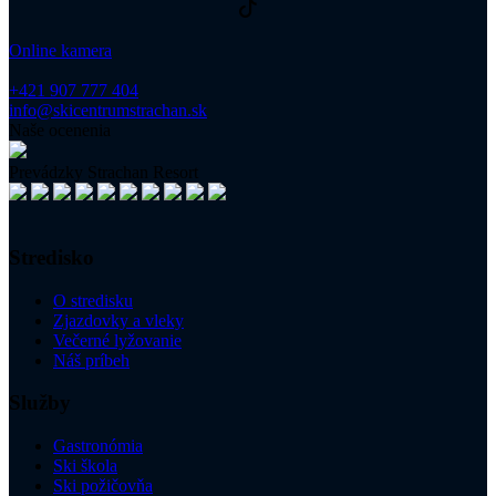
Online kamera
+421 907 777 404
info@skicentrumstrachan.sk
Naše ocenenia
Prevádzky Strachan Resort
Stredisko
O stredisku
Zjazdovky a vleky
Večerné lyžovanie
Náš príbeh
Služby
Gastronómia
Ski škola
Ski požičovňa