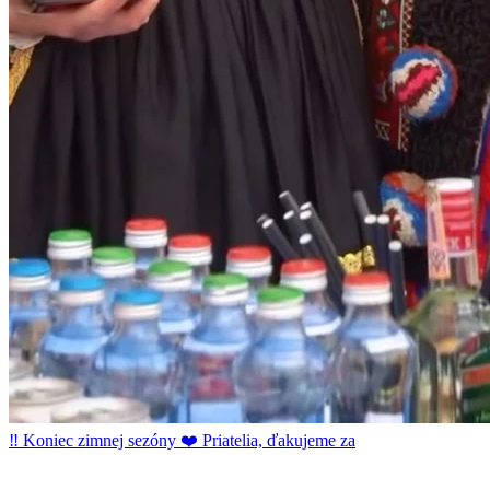
‼️ Koniec zimnej sezóny ❤️ Priatelia, ďakujeme za