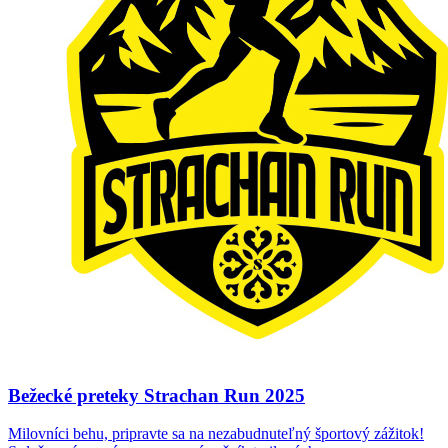
Bežecké preteky Strachan Run 2025
Milovníci behu, pripravte sa na nezabudnuteľný športový zážitok!