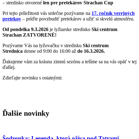
– stredisko otvorené
len pre pretekárov Strachan Cup
Pri tejto príležitosti vás srdečne pozývame na
17. ročník verejných
pretekov
– príďte povzbudiť pretekárov a užiť si skvelú atmosféru.
Od pondelka 9.3.2026
je lyžiarske stredisko
Ski centrum
Strachan
ZATVORENÉ!
Pozývame Vás na lyžovačku v stredisku
Ski centrum
Strednica
denne od 9:00 do 16:00 až
do 16.3.2026.
Ďakujeme vám za krásnu zimnú sezónu a tešíme sa na vás opäť v tej
ďalšej.
Zdieľajte novinku s ostatnými:
Ďalšie novinky
Šodronka: Legenda, ktorá ožíva pod Tatrami