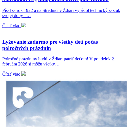
Písal sa rok 1922 a na Strednici v Ždiari vyrástol technický zázrak
svojej doby –…
Čítať viac
Lyžovanie zadarmo pre všetky deti počas
polročných prázdnin
Polročné prázdniny budú v Ždiari patriť deťom! V pondelok 2.
februára 2026 si môžu všetky…
Čítať viac