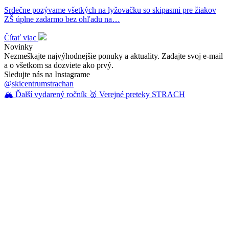
Srdečne pozývame všetkých na lyžovačku so skipasmi pre žiakov
ZŠ úplne zadarmo bez ohľadu na…
Čítať viac
Novinky
Nezmeškajte najvýhodnejšie ponuky a aktuality. Zadajte svoj e-mail
a o všetkom sa dozviete ako prvý.
Sledujte nás na Instagrame
@skicentrumstrachan
🏔️ Ďalší vydarený ročník 🥇 Verejné preteky STRACH