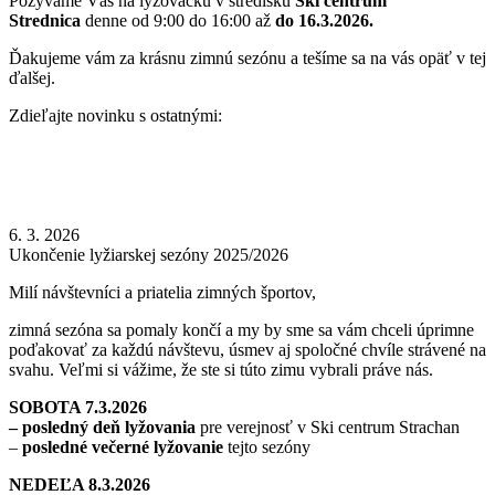
Pozývame Vás na lyžovačku v stredisku
Ski centrum
Strednica
denne od 9:00 do 16:00 až
do 16.3.2026.
Ďakujeme vám za krásnu zimnú sezónu a tešíme sa na vás opäť v tej
ďalšej.
Zdieľajte novinku s ostatnými:
6. 3. 2026
Ukončenie lyžiarskej sezóny 2025/2026
Milí návštevníci a priatelia zimných športov,
zimná sezóna sa pomaly končí a my by sme sa vám chceli úprimne
poďakovať za každú návštevu, úsmev aj spoločné chvíle strávené na
svahu. Veľmi si vážime, že ste si túto zimu vybrali práve nás.
SOBOTA 7.3.2026
– posledný deň lyžovania
pre verejnosť v Ski centrum Strachan
–
posledné večerné lyžovanie
tejto sezóny
NEDEĽA 8.3.2026