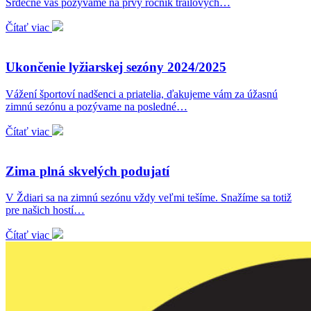
Srdečne vás pozývame na prvý ročník trailových…
Čítať viac
Ukončenie lyžiarskej sezóny 2024/2025
Vážení športoví nadšenci a priatelia, ďakujeme vám za úžasnú
zimnú sezónu a pozývame na posledné…
Čítať viac
Zima plná skvelých podujatí
V Ždiari sa na zimnú sezónu vždy veľmi tešíme. Snažíme sa totiž
pre našich hostí…
Čítať viac