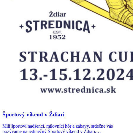
Športový víkend v Ždiari
Milí športoví nadšenci, milovníci hôr a zábavy, srdečne vás
pozývame na jedinečný Športový víkend v Ždiari,…