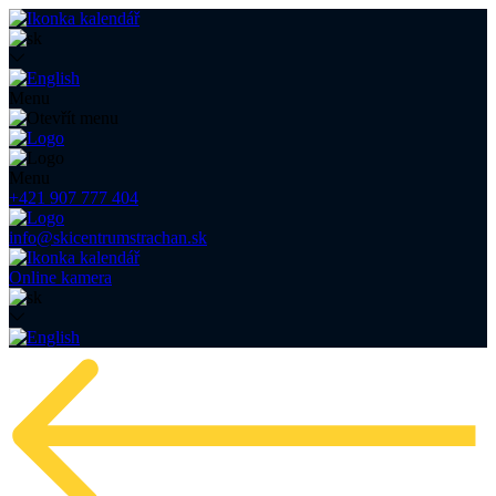
Menu
Menu
+421 907 777 404
info@skicentrumstrachan.sk
Online kamera