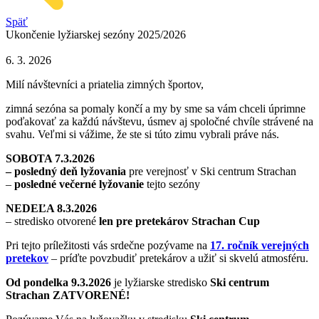
Späť
Ukončenie lyžiarskej sezóny 2025/2026
6. 3. 2026
Milí návštevníci a priatelia zimných športov,
zimná sezóna sa pomaly končí a my by sme sa vám chceli úprimne
poďakovať za každú návštevu, úsmev aj spoločné chvíle strávené na
svahu. Veľmi si vážime, že ste si túto zimu vybrali práve nás.
SOBOTA 7.3.2026
– posledný deň lyžovania
pre verejnosť v Ski centrum Strachan
–
posledné večerné lyžovanie
tejto sezóny
NEDEĽA 8.3.2026
– stredisko otvorené
len pre pretekárov Strachan Cup
Pri tejto príležitosti vás srdečne pozývame na
17. ročník verejných
pretekov
– príďte povzbudiť pretekárov a užiť si skvelú atmosféru.
Od pondelka 9.3.2026
je lyžiarske stredisko
Ski centrum
Strachan
ZATVORENÉ!