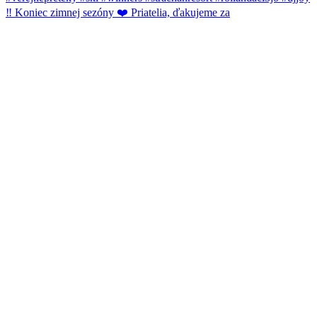
‼️ Koniec zimnej sezóny ❤️ Priatelia, ďakujeme za