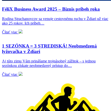
FéliX Business Award 2025 – Biznis príbeh roka
Rodina Strachanovcov sa venuje cestovnému ruchu v Ždiari už viac
ako 25 rokov. Ich príbeh…
Čítať viac
1 SEZÓNKA = 3 STREDISKÁ! Neobmedzená
lyžovačka v Ždiari
Aj túto zimu Vám prinášame trojnásobný zážitok – s jednou
sezónkou získate neobmedzený prístup do…
Čítať viac