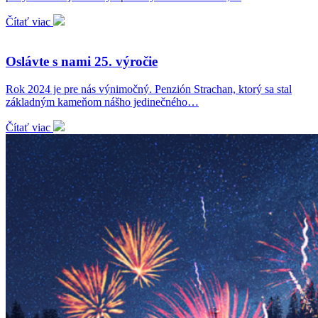
Čítať viac
Oslávte s nami 25. výročie
Rok 2024 je pre nás výnimočný. Penzión Strachan, ktorý sa stal
základným kameňom nášho jedinečného…
Čítať viac