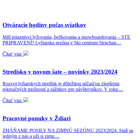
Otváracie hodiny počas sviatkov
Milí priaznivci lyžovania, bežkovania a snowboardovania – STE
PRIPRAVENÍ? Lyžiarska sezóna v Ski centrum Strachan…
Čítať viac
Stredisko v novom šate – novinky 2023/2024
Rozvoj lyžiarskych stredísk je dôležitou súčasťou zlepšenia
rekreačných možností a zážitkov pre návštevníkov. V roku…
Čítať viac
Pracovné ponuky v Ždiari
ZHÁŇAME POSILY NA ZIMNÚ SEZÓNU 2023/2024. Staň sa
jedným z nás a uži si zimu…