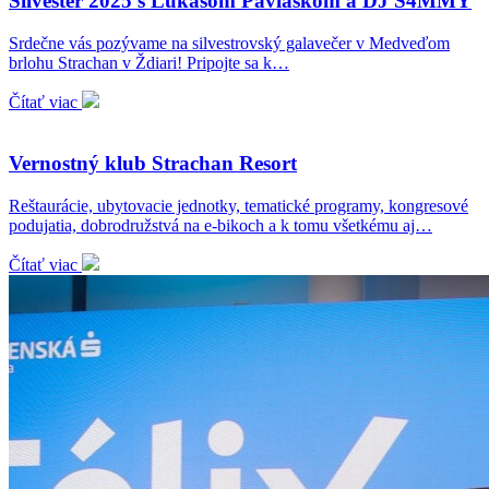
Silvester 2025 s Lukášom Pavláskom a DJ S4MMY
Srdečne vás pozývame na silvestrovský galavečer v Medveďom
brlohu Strachan v Ždiari! Pripojte sa k…
Čítať viac
Vernostný klub Strachan Resort
Reštaurácie, ubytovacie jednotky, tematické programy, kongresové
podujatia, dobrodružstvá na e-bikoch a k tomu všetkému aj…
Čítať viac