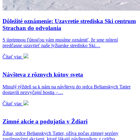
Dôležité oznámenie: Uzavretie strediska Ski centrum
Strachan do odvolania
S úprimnou ľútosťou vám musíme oznámiť, že sme nútení
predčasne uzavrieť naše lyžiarske stredisko Ski…
Čítať viac
Návšteva z rôznych kútov sveta
Minulý týždeň sa k nám na návštevu do srdca Belianskych Tatier
dostavili nezvyčajní hostia –…
Čítať viac
Zimné akcie a podujatia v Ždiari
Ždiar, srdce Belianskych Tatier, ožíva počas zimnej sezóny
zaujímavými akciami, ktoré lákajú návštevníkov z celého…