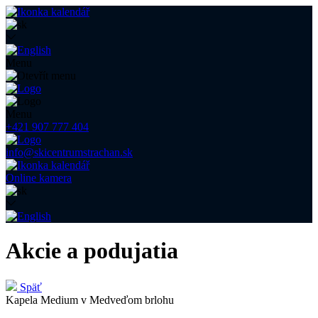
Menu
Menu
+421 907 777 404
info@skicentrumstrachan.sk
Online kamera
Akcie a podujatia
Späť
Kapela Medium v Medveďom brlohu