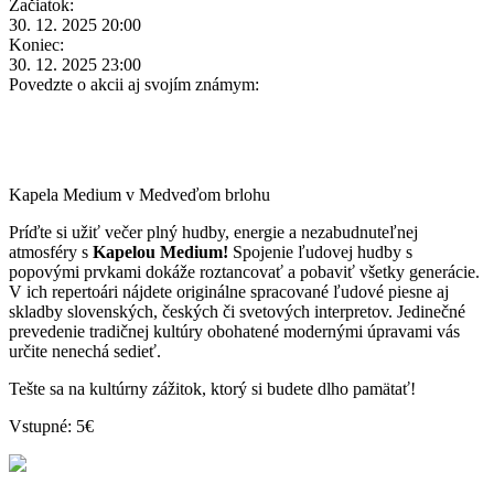
Začiatok:
30. 12. 2025 20:00
Koniec:
30. 12. 2025 23:00
Povedzte o akcii aj svojím známym:
Kapela Medium v Medveďom brlohu
Príďte si užiť večer plný hudby, energie a nezabudnuteľnej
atmosféry s
Kapelou Medium!
Spojenie ľudovej hudby s
popovými prvkami dokáže roztancovať a pobaviť všetky generácie.
V ich repertoári nájdete originálne spracované ľudové piesne aj
skladby slovenských, českých či svetových interpretov. Jedinečné
prevedenie tradičnej kultúry obohatené modernými úpravami vás
určite nenechá sedieť.
Tešte sa na kultúrny zážitok, ktorý si budete dlho pamätať!
Vstupné: 5€