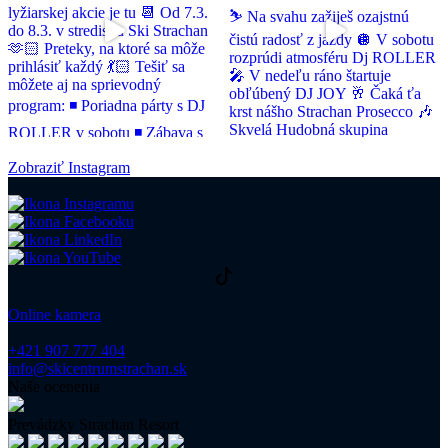
Zobraziť Instagram
Online kamera
+421 907 777 404
info@skicentrumstrachan.sk
Naše ocenenia
Prevádzky Strachan Resort