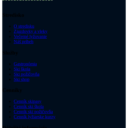
Stredisko
O stredisku
Zjazdovky a vleky
Večerné lyžovanie
Náš príbeh
Služby
Gastronómia
Ski škola
Ski požičovňa
Ski shop
Cenníky
Cenník skipasy
Cenník ski škola
Cenník ski požičovňa
Cenník lyžiarske kurzy
Dôležité informácie