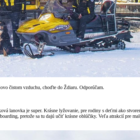
táľovo čistom vzduchu, choďte do Ždiaru. Odporúčam.
ová lanovka je super. Krásne lyžovanie, pre rodiny s deťmi ako stvoren
boarding, pretože sa tu dajú učiť krásne oblúčiky. Veľa atrakcií pre m