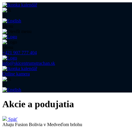
Menu
Menu
+421 907 777 404
info@skicentrumstrachan.sk
Online kamera
Akcie a podujatia
Späť
Ahaju Fusion Bolivia v Medveďom brlohu