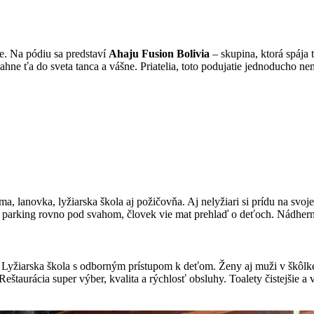
e. Na pódiu sa predstaví
Ahaju Fusion Bolivia
– skupina, ktorá spája
tiahne ťa do sveta tanca a vášne. Priatelia, toto podujatie jednoducho 
, lanovka, lyžiarska škola aj požičovňa. Aj nelyžiari si prídu na svoje
e, parking rovno pod svahom, človek vie mat prehlaď o deťoch. Nádher
yžiarska škola s odborným prístupom k deťom. Ženy aj muži v škôlk
eštaurácia super výber, kvalita a rýchlosť obsluhy. Toalety čistejšie a 