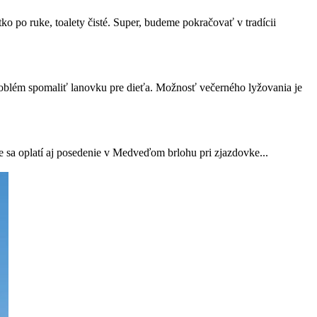
ko po ruke, toalety čisté. Super, budeme pokračovať v tradícii
problém spomaliť lanovku pre dieťa. Možnosť večerného lyžovania je
e sa oplatí aj posedenie v Medveďom brlohu pri zjazdovke...