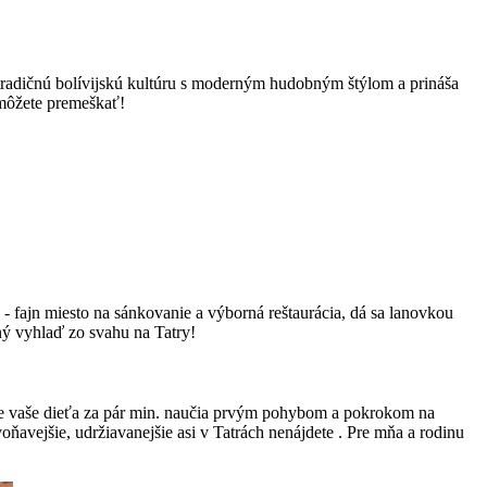
 tradičnú bolívijskú kultúru s moderným hudobným štýlom a prináša
nemôžete premeškať!
 - fajn miesto na sánkovanie a výborná reštaurácia, dá sa lanovkou
ný vyhlaď zo svahu na Tatry!
e vaše dieťa za pár min. naučia prvým pohybom a pokrokom na
voňavejšie, udržiavanejšie asi v Tatrách nenájdete . Pre mňa a rodinu