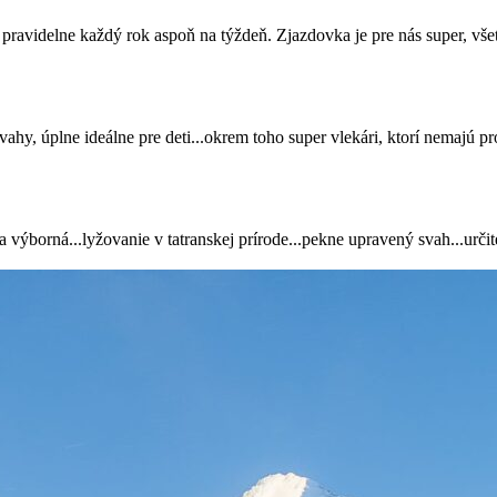
pravidelne každý rok aspoň na týždeň. Zjazdovka je pre nás super, všet
hy, úplne ideálne pre deti...okrem toho super vlekári, ktorí nemajú 
výborná...lyžovanie v tatranskej prírode...pekne upravený svah...určit