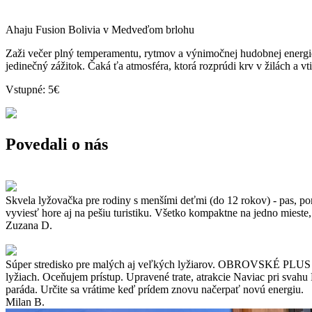
Ahaju Fusion Bolivia v Medveďom brlohu
Zaži večer plný temperamentu, rytmov a výnimočnej hudobnej energi
jedinečný zážitok. Čaká ťa atmosféra, ktorá rozprúdi krv v žilách a v
Vstupné: 5€
Povedali o nás
Skvela lyžovačka pre rodiny s menšími deťmi (do 12 rokov) - pas, poma
vyviesť hore aj na pešiu turistiku. Všetko kompaktne na jedno miest
Zuzana D.
Súper stredisko pre malých aj veľkých lyžiarov. OBROVSKÉ PLUS L
lyžiach. Oceňujem prístup. Upravené trate, atrakcie Naviac pri svahu R
paráda. Určite sa vrátime keď prídem znovu načerpať novú energiu.
Milan B.