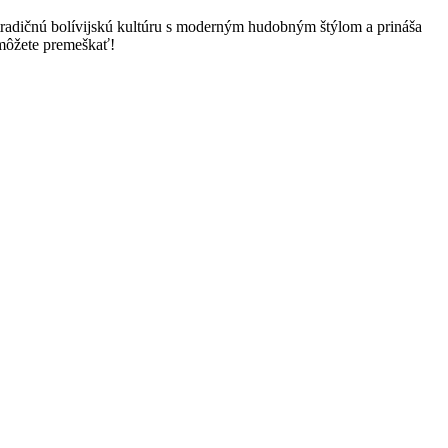
 tradičnú bolívijskú kultúru s moderným hudobným štýlom a prináša
nemôžete premeškať!