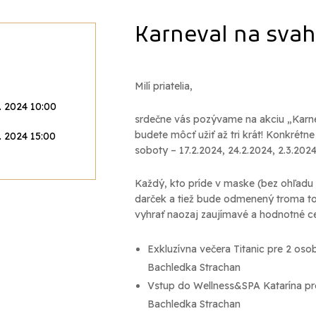
Karneval na sva
Milí priatelia,
2. 2024 10:00
srdečne vás pozývame na akciu „Karnev
budete môcť užiť až tri krát! Konkrétne
2. 2024 15:00
soboty – 17.2.2024, 24.2.2024, 2.3.2024
Každý, kto príde v maske (bez ohľadu
darček a tiež bude odmenený troma t
vyhrať naozaj zaujímavé a hodnotné c
Exkluzívna večera Titanic pre 2 oso
Bachledka Strachan
Vstup do Wellness&SPA Katarína pr
Bachledka Strachan