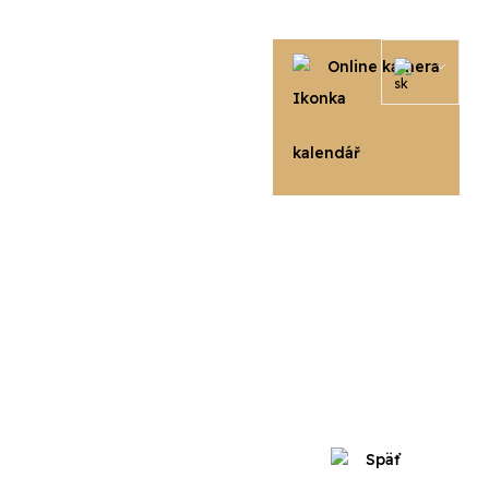
centrumstrachan.sk
Online kamera
Späť