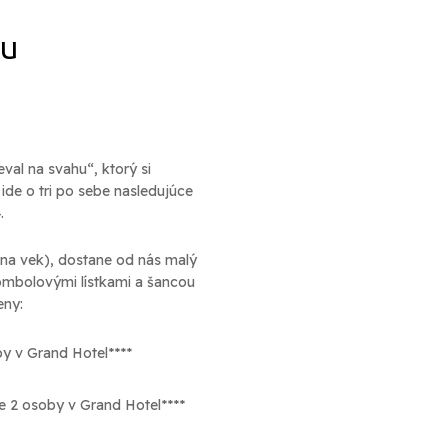
hu
al na svahu“, ktorý si
 ide o tri po sebe nasledujúce
.
 na vek), dostane od nás malý
ombolovými lístkami a šancou
eny:
by v Grand Hotel****
e 2 osoby v Grand Hotel****