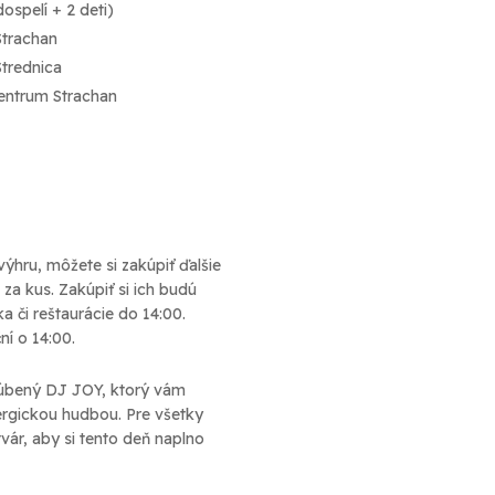
ospelí + 2 deti)
Strachan
Strednica
centrum Strachan
výhru, môžete si zakúpiť ďalšie
 za kus. Zakúpiť si ich budú
ka či reštaurácie do 14:00.
ní o 14:00.
úbený DJ JOY, ktorý vám
ergickou hudbou. Pre všetky
vár, aby si tento deň naplno