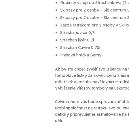
Rodinný vstup do Strachankova (2 d
Skipasy pre 2 osoby – Ski centrum 
Skipasy pre 2 osoby – Ski centrum 
Jazda ratrakom pre 2 osoby v Ski 
Strachanovica 0,7l
Strachan likér 0,7l
Strachan Cuvée 0,75l
Plyšová hračka Berny
Ak by ste chceli zvýšiť svoju šancu na 
tombolové lístky za skvelú cenu 2 eurá
môcť tiež aj ostatní návštevníci stredis
Vyhlásenie víťazov tomboly sa uskutoč
Celým dňom vás bude sprevádzať obľ
urobí spoločnosť na ratraku svojou en
detičky pripravujeme aj maľovanie na t
užili.