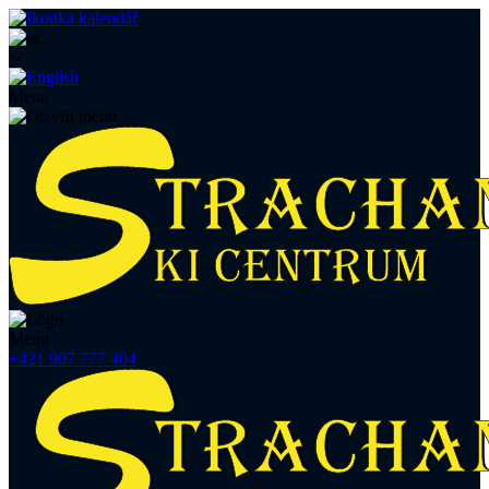
Menu
Menu
+421 907 777 404