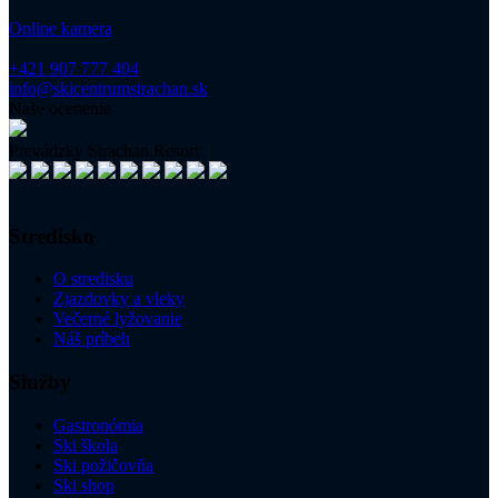
Online kamera
+421 907 777 404
info@skicentrumstrachan.sk
Naše ocenenia
Prevádzky Strachan Resort
Stredisko
O stredisku
Zjazdovky a vleky
Večerné lyžovanie
Náš príbeh
Služby
Gastronómia
Ski škola
Ski požičovňa
Ski shop