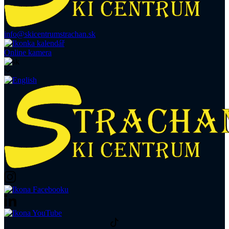
info@skicentrumstrachan.sk
Online kamera